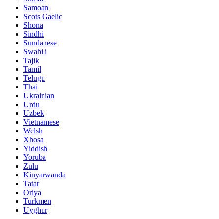
Samoan
Scots Gaelic
Shona
Sindhi
Sundanese
Swahili
Tajik
Tamil
Telugu
Thai
Ukrainian
Urdu
Uzbek
Vietnamese
Welsh
Xhosa
Yiddish
Yoruba
Zulu
Kinyarwanda
Tatar
Oriya
Turkmen
Uyghur