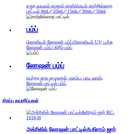
சதுர வடிவம் சுழலும் காஸ்மெடிக் காற்றில்லாத
பாட்டில் 8ml／10ml／15ml／30ml／50ml
பம்ப்
பிளாஸ்டிக் லோஷன் பம்ப்/பிளாஸ்டிக் UV பூச்சு
லோஷன் பம்ப்/ கிரீம் பம்ப்
லோஷன் பம்ப்
உயர்தர கை கழுவுதல், ஷாம்பு, பாடி வாஷ்,
லோஷன் பாட்டில் பம்ப்
சிறப்பு தயாரிப்புகள்
அக்ரிலிக் லோஷன் பாட்டில்&கிராம் ஜார்