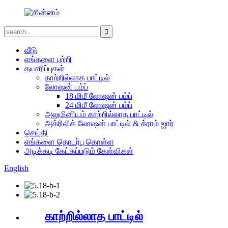
வீடு
எங்களை பற்றி
தயாரிப்புகள்
காற்றில்லாத பாட்டில்
லோஷன் பம்ப்
18 மிமீ லோஷன் பம்ப்
24 மிமீ லோஷன் பம்ப்
அலுமினியம் காற்றில்லாத பாட்டில்
அக்ரிலிக் லோஷன் பாட்டில் & க்ராம் ஜார்
செய்தி
எங்களை தொடர்பு கொள்ள
அடிக்கடி கேட்கப்படும் கேள்விகள்
English
காற்றில்லாத பாட்டில்