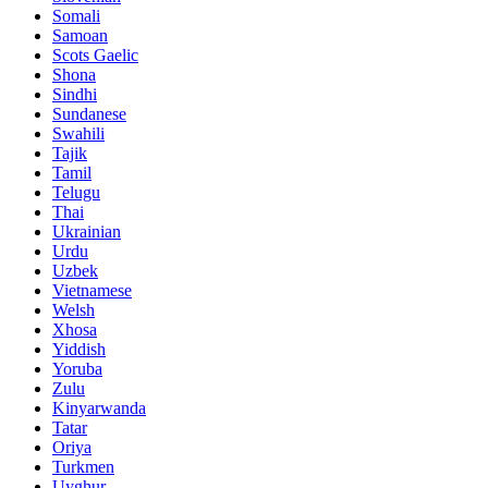
Somali
Samoan
Scots Gaelic
Shona
Sindhi
Sundanese
Swahili
Tajik
Tamil
Telugu
Thai
Ukrainian
Urdu
Uzbek
Vietnamese
Welsh
Xhosa
Yiddish
Yoruba
Zulu
Kinyarwanda
Tatar
Oriya
Turkmen
Uyghur