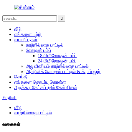
வீடு
எங்களை பற்றி
தயாரிப்புகள்
காற்றில்லாத பாட்டில்
லோஷன் பம்ப்
18 மிமீ லோஷன் பம்ப்
24 மிமீ லோஷன் பம்ப்
அலுமினியம் காற்றில்லாத பாட்டில்
அக்ரிலிக் லோஷன் பாட்டில் & க்ராம் ஜார்
செய்தி
எங்களை தொடர்பு கொள்ள
அடிக்கடி கேட்கப்படும் கேள்விகள்
English
வீடு
காற்றில்லாத பாட்டில்
வகைகள்