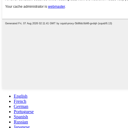
English
French
German
Portuguese
Spanish
Russian
Japanese