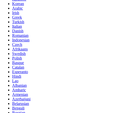
Korean
Arabic
Irish
Greek
Turkish
Italian
Danish
Romanian
Indonesian
Czech
Afrikaans
Swedish
Polish
Basque
Catalan
Esperanto
Hindi
Lao
Albanian
Amharic
Armenian
Azerbaijani
Belarusian
Bengali
Bosnian