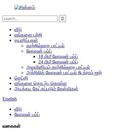
வீடு
எங்களை பற்றி
தயாரிப்புகள்
காற்றில்லாத பாட்டில்
லோஷன் பம்ப்
18 மிமீ லோஷன் பம்ப்
24 மிமீ லோஷன் பம்ப்
அலுமினியம் காற்றில்லாத பாட்டில்
அக்ரிலிக் லோஷன் பாட்டில் & க்ராம் ஜார்
செய்தி
எங்களை தொடர்பு கொள்ள
அடிக்கடி கேட்கப்படும் கேள்விகள்
English
வீடு
லோஷன் பம்ப்
வகைகள்